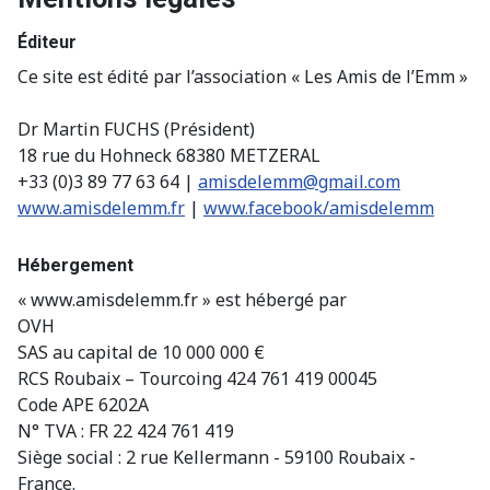
Éditeur
Ce site est édité par l’association « Les Amis de l’Emm »
Dr Martin FUCHS (Président)
18 rue du Hohneck 68380 METZERAL
+33 (0)3 89 77 63 64 |
amisdelemm@gmail.com
www.amisdelemm.fr
|
www.facebook/amisdelemm
Hébergement
« www.amisdelemm.fr » est hébergé par
OVH
SAS au capital de 10 000 000 €
RCS Roubaix – Tourcoing 424 761 419 00045
Code APE 6202A
N° TVA : FR 22 424 761 419
Siège social : 2 rue Kellermann - 59100 Roubaix -
France.