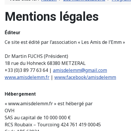
Mentions légales
Éditeur
Ce site est édité par l’association « Les Amis de l’Emm »
Dr Martin FUCHS (Président)
18 rue du Hohneck 68380 METZERAL
+33 (0)3 89 77 63 64 |
amisdelemm@gmail.com
www.amisdelemm.fr
|
www.facebook/amisdelemm
Hébergement
« www.amisdelemm.fr » est hébergé par
OVH
SAS au capital de 10 000 000 €
RCS Roubaix – Tourcoing 424 761 419 00045