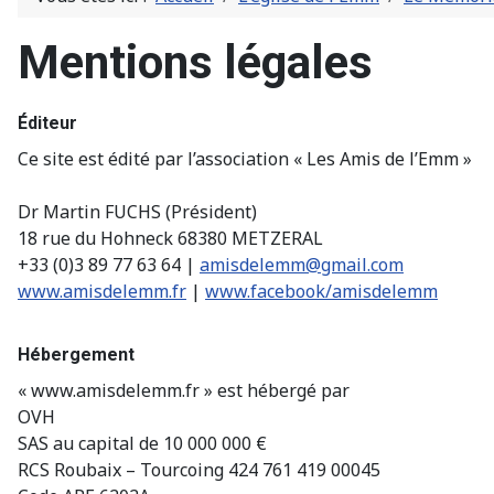
Mentions légales
Éditeur
Ce site est édité par l’association « Les Amis de l’Emm »
Dr Martin FUCHS (Président)
18 rue du Hohneck 68380 METZERAL
+33 (0)3 89 77 63 64 |
amisdelemm@gmail.com
www.amisdelemm.fr
|
www.facebook/amisdelemm
Hébergement
« www.amisdelemm.fr » est hébergé par
OVH
SAS au capital de 10 000 000 €
RCS Roubaix – Tourcoing 424 761 419 00045