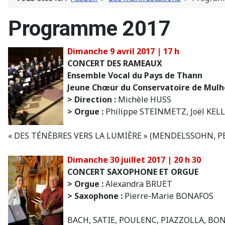
Programme 2017
Dimanche 9 avril 2017 | 17 h
CONCERT DES RAMEAUX
Ensemble Vocal du Pays de Thann
Jeune Chœur du Conservatoire de Mul
> D
irection :
Michèle HUSS
> Orgue :
Philippe STEINMETZ, Joël KEL
« DES TÉNÈBRES VERS LA LUMIÈRE » (MENDELSSOHN, P
Dimanche 30 juillet 2017 | 20 h 30
CONCERT SAXOPHONE ET ORGUE
> Orgue :
Alexandra BRUET
> Saxophone
:
Pierre-Marie BONAFOS
BACH, SATIE, POULENC, PIAZZOLLA, BONA