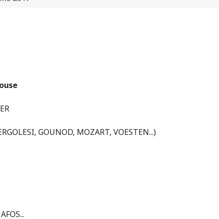
house
LER
ERGOLESI, GOUNOD, MOZART, VOESTEN...)
FOS...