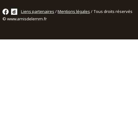
Liens partenaires
/
Mentions légales
/ Tous droits réservés
© www.amisdelemm.fr