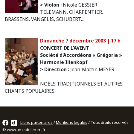
> Violon :
Nicole GESSIER
TELEMANN, CHARPENTIER,
BRASSENS, VANGELIS, SCHUBERT…
Dimanche 7 décembre 2003 | 17 h
CONCERT DE L’AVENT
Société d’Accordéons « Grégoria »
Harmonie Ilienkopf
> Direction :
Jean-Martin MEYER
NOËLS TRADITIONNELS ET AUTRES
CHANTS POPULAIRES
Liens partenaires
/
Mentions légales
/ Tous droits réservés
© www.amisdelemm.fr