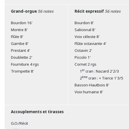
Grand-orgue
56 notes
Récit expressif
56 notes
Bourdon 16'
Bourdon 8'
Montre 8'
Salicional 8'
Flûte 8'
Voix céleste 8'
Gambe 8'
Flûte octaviante 4'
Prestant 4'
Octavin 2'
Doublette 2'
Piccolo 1'
Fourniture 4 rgs
Cornet 2 rgs
er
Trompette 8'
1
cran : Nazard 2'2/3
ème
2
cran : + Tierce 1'3/5
Basson-Hautbois 8'
Voix humaine 8'
Accouplements et tirasses
G.O./Récit