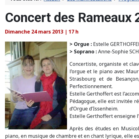
Concert des Rameaux 
Dimanche 24 mars 2013 | 17 h
> Orgue :
Estelle GERTHOFF
> Soprano :
Anne-Sophie SC
Concertiste, organiste et cla
l’orgue et le piano avec Maur
Strasbourg et de Besançon
Perfectionnement.
Estelle Gerthoffert est l’acco
Pédagogue, elle est invitée 
d’Orgue d’Issenheim.
Estelle Gerthoffert enseigne
Après des études en Musicol
piano, en musique de chambre et en chant lyrique, elle est 