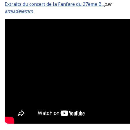
Extraits du concert de la Fanfare du 27ème B...
par
amisdelemm