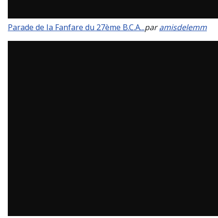
Parade de la Fanfare du 27ème B.C.A...
par
amisdelemm