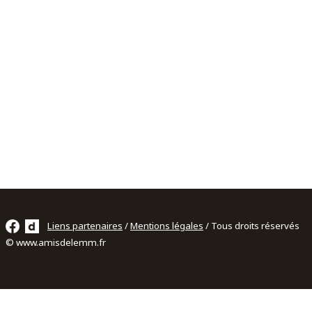
Liens partenaires
/
Mentions légales
/ Tous droits réservés
© www.amisdelemm.fr