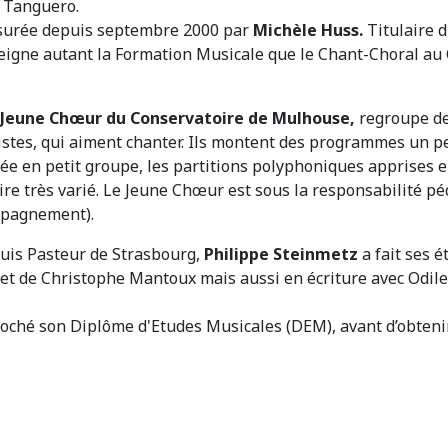
, Tanguero.
assurée depuis septembre 2000 par
Michèle Huss.
Titulaire d
nseigne autant la Formation Musicale que le Chant-Choral 
Jeune Chœur du Conservatoire de Mulhouse,
regroupe de
tes, qui aiment chanter. Ils montent des programmes un peu
lée en petit groupe, les partitions polyphoniques apprises e
 très varié. Le Jeune Chœur est sous la responsabilité péda
ompagnement).
ouis Pasteur de Strasbourg,
Philippe Steinmetz
a fait ses 
r et de Christophe Mantoux mais aussi en écriture avec Odile 
roché son Diplôme d'Etudes Musicales (DEM), avant d’obtenir