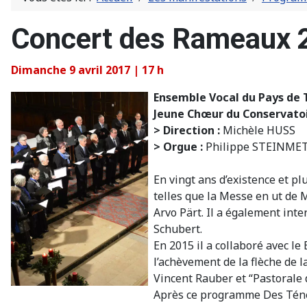
Concert des Rameaux 
Dimanche 9 avril 2017 | 17 h
Ensemble Vocal du Pays de
Jeune Chœur du Conservato
> Direction :
Michèle HUSS
> Orgue :
Philippe STEINMETZ
En vingt ans d’existence et pl
telles que la Messe en ut de 
Arvo Pärt. Il a également in
Schubert.
En 2015 il a collaboré avec le
l’achèvement de la flèche de 
Vincent Rauber et “Pastorale 
Après ce programme Des Ténèbr