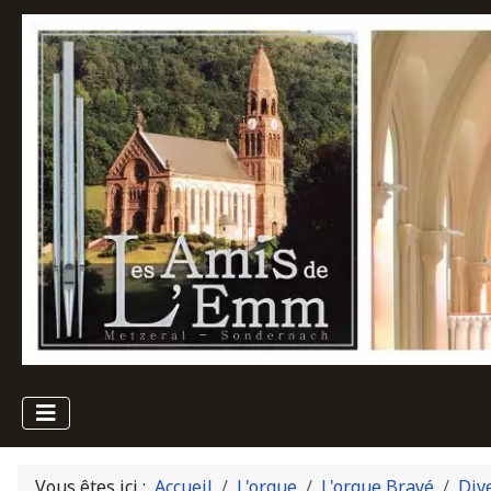
Vous êtes ici :
Accueil
L'orgue
L'orgue Brayé
Div