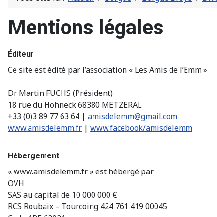
Mentions légales
Éditeur
Ce site est édité par l’association « Les Amis de l’Emm »
Dr Martin FUCHS (Président)
18 rue du Hohneck 68380 METZERAL
+33 (0)3 89 77 63 64 |
amisdelemm@gmail.com
www.amisdelemm.fr
|
www.facebook/amisdelemm
Hébergement
« www.amisdelemm.fr » est hébergé par
OVH
SAS au capital de 10 000 000 €
RCS Roubaix – Tourcoing 424 761 419 00045