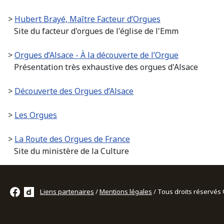
>
Hubert Brayé, Maître Facteur d’Orgues
Site du facteur d'orgues de l'église de l'Emm
>
Orgues d’Alsace - À la découverte de l’Org
ue
Présentation très exhaustive des orgues d'Alsace
>
Découverte des Orgues d’Alsace
>
Les Orgues
>
La Route des Orgues de France
Site du ministère de la Culture
Liens partenaires
/
Mentions légales
/ Tous droits réservé