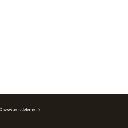
s © www.amisdelemm.fr