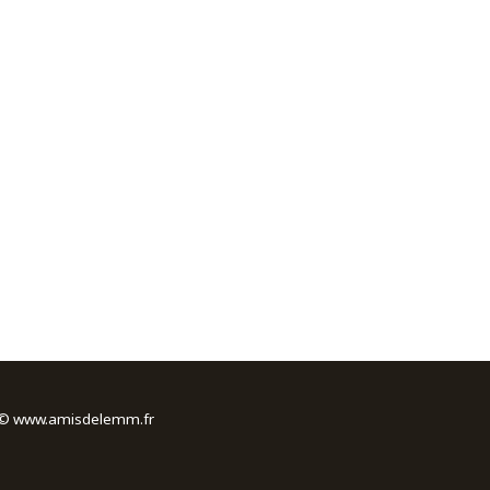
s © www.amisdelemm.fr