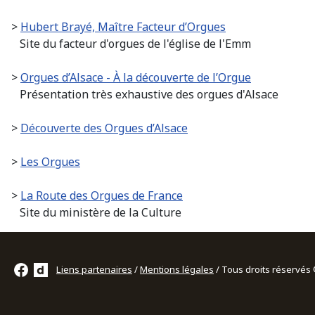
>
Hubert Brayé, Maître Facteur d’Orgues
Site du facteur d'orgues de l'église de l'Emm
>
Orgues d’Alsace - À la découverte de l’Org
ue
Présentation très exhaustive des orgues d'Alsace
>
Découverte des Orgues d’Alsace
>
Les Orgues
>
La Route des Orgues de France
Site du ministère de la Culture
Liens partenaires
/
Mentions légales
/ Tous droits réservé