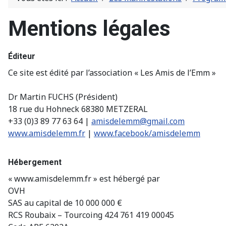
Mentions légales
Éditeur
Ce site est édité par l’association « Les Amis de l’Emm »
Dr Martin FUCHS (Président)
18 rue du Hohneck 68380 METZERAL
+33 (0)3 89 77 63 64 |
amisdelemm@gmail.com
www.amisdelemm.fr
|
www.facebook/amisdelemm
Hébergement
« www.amisdelemm.fr » est hébergé par
OVH
SAS au capital de 10 000 000 €
RCS Roubaix – Tourcoing 424 761 419 00045