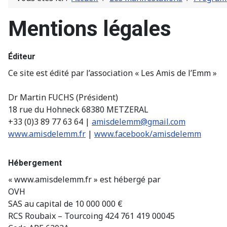
Mentions légales
Éditeur
Ce site est édité par l’association « Les Amis de l’Emm »
Dr Martin FUCHS (Président)
18 rue du Hohneck 68380 METZERAL
+33 (0)3 89 77 63 64 |
amisdelemm@gmail.com
www.amisdelemm.fr
|
www.facebook/amisdelemm
Hébergement
« www.amisdelemm.fr » est hébergé par
OVH
SAS au capital de 10 000 000 €
RCS Roubaix – Tourcoing 424 761 419 00045